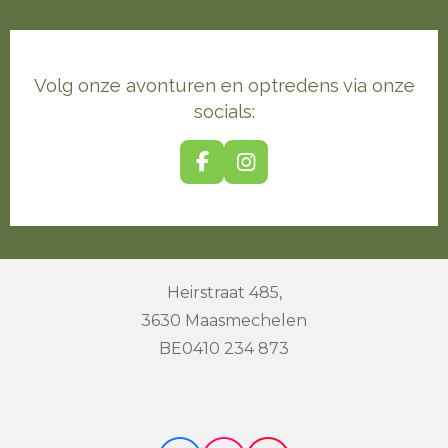
Volg onze avonturen en optredens via onze
socials:
F
I
a
n
c
s
e
t
b
a
o
g
o
r
Heirstraat 485,
k
a
3630 Maasmechelen
m
BE0410 234 873