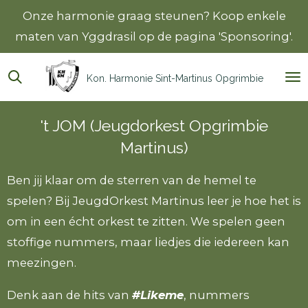
Onze harmonie graag steunen? Koop enkele
Ga
maten van Yggdrasil op de pagina 'Sponsoring'.
direct
naar
de
Kon. Harmonie Sint-Martinus Opgrimbie
hoofdinhoud
't JOM (Jeugdorkest Opgrimbie
Martinus)
Ben jij klaar om de sterren van de hemel te
spelen? Bij JeugdOrkest Martinus leer je hoe het is
om in een écht orkest te zitten. We spelen geen
stoffige nummers, maar liedjes die iedereen kan
meezingen.
Denk aan de hits van
#Likeme
, nummers