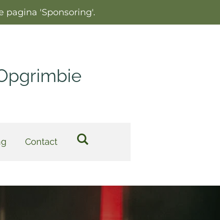
 pagina 'Sponsoring'.
 Opgrimbie
ng
Contact