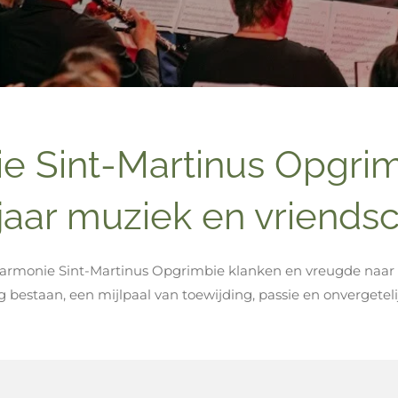
e Sint-Martinus Opgrimb
jaar muziek en vriends
 Harmonie Sint-Martinus Opgrimbie klanken en vreugde naar 
ig bestaan, een mijlpaal van toewijding, passie en onvergete